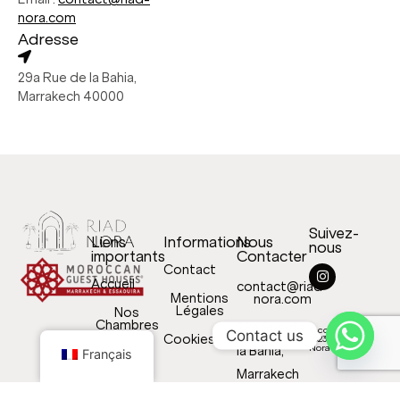
nora.com
Adresse
29a Rue de la Bahia,
Marrakech 40000
Suivez-
Liens
Informations
Nous
nous
importants
Contacter
Contact
Accueil
contact@riad-
Mentions
nora.com
Légales
Nos
Chambres
29a Rue de
© copyright
Contact us
Cookies
2023 – Riad
Nora
la Bahia,
Notre
Français
Histoire
Marrakech
Nos
40000